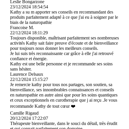
Leslie Bongarzone
23/12/2024
18:54:54
Kathy a su m apporter ses conseils en recommandant des
produits parfaitement adapté à ce que j'ai eu à soigner par le
biais de la naturopathie
Francoise M.
22/12/2024
18:11:29
Toujours disponible, maîtrisant parfaitement ses nombreuses
activités Kathy sait faire preuve d'écoute et de bienveillance
pour toujours nous donner les meilleurs conseils.
Je lui suis très reconnaissante car grâce à elle j'ai retrouvé
confiance et énergie.
Kathy est une belle personne et je recommande ses soins
sans hésiter.
Laurence Delsaux
22/12/2024
15:15:27
Je remercie kathy pour tous nos partages, son soutien, sa
bienveillance, ses innombrables connaissances et conseils
en naturopathie en autre ainsi que pour les soins quantiques
et ceux exceptionnels en curotherapie que j ai reçu .Je vous
recommande Kathy de tout cœur ❤️
Camille Rigaud
20/12/2024
17:22:07
Thérapeute bienveillante, dans le souci du détail, très érudit
et qui connait parfaitement son domaine.